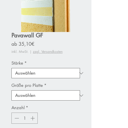
Pavawall GF
Sale-
ab
35,10€
Preis
inkl. MwSt.
|
zzgl. Versandkosten
Stärke
*
Größe pro Platte
*
Anzahl
*