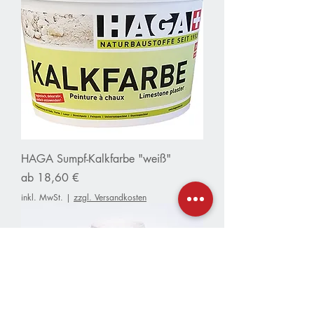
HAGA Sumpf-Kalkfarbe "weiß"
Sale-Preis
ab
18,60 €
inkl. MwSt.
|
zzgl. Versandkosten