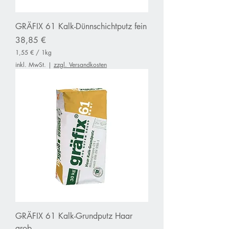
r
a
m
GRÄFIX 61 Kalk-Dünnschichtputz fein
m
Preis
38,85 €
1,55 €
/
1kg
1
inkl. MwSt.
|
zzgl. Versandkosten
,
5
5
€
p
r
o
1
K
i
l
o
g
r
a
m
m
GRÄFIX 61 Kalk-Grundputz Haar
grob