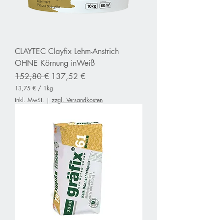
o
g
r
a
m
m
CLAYTEC Clayfix Lehm-Anstrich
OHNE Körnung inWeiß
Standardpreis
Sale-Preis
152,80 €
137,52 €
13,75 €
/
1kg
1
inkl. MwSt.
|
zzgl. Versandkosten
3
,
7
5
€
p
r
o
1
K
i
l
o
g