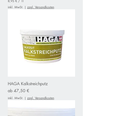
8,95 €
/
1l
8
inkl. MwSt.
|
zzgl. Versandkosten
,
9
5
€
p
r
o
1
L
i
t
e
r
HAGA Kalkstreichputz
Sale-Preis
ab
47,50 €
inkl. MwSt.
|
zzgl. Versandkosten