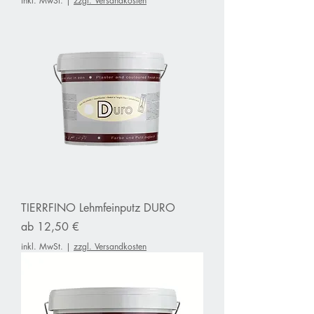
inkl. MwSt.
|
zzgl. Versandkosten
TIERRFINO Lehmfeinputz DURO
Sale-Preis
ab
12,50 €
inkl. MwSt.
|
zzgl. Versandkosten