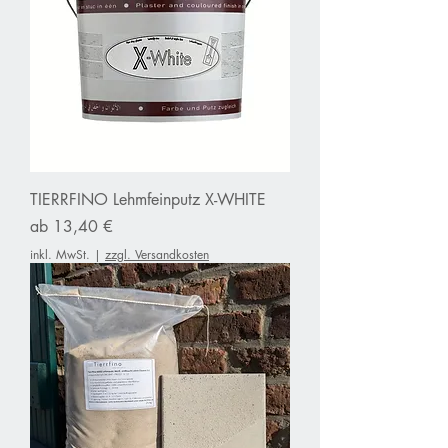
TIERRFINO Lehmfeinputz X-WHITE
Sale-Preis
ab
13,40 €
inkl. MwSt.
|
zzgl. Versandkosten