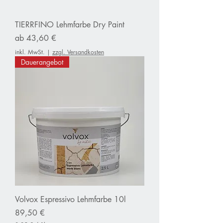
a
m
m
TIERRFINO Lehmfarbe Dry Paint
Sale-Preis
ab
43,60 €
inkl. MwSt.
|
zzgl. Versandkosten
Dauerangebot
Volvox Espressivo Lehmfarbe 10l
Preis
89,50 €