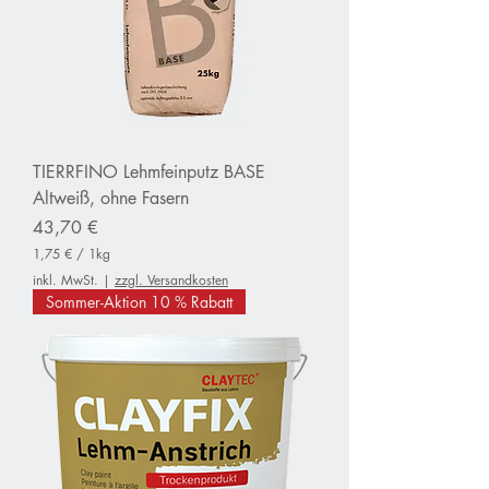
TIERRFINO Lehmfeinputz BASE
Altweiß, ohne Fasern
Preis
43,70 €
1,75 €
/
1kg
1
inkl. MwSt.
|
zzgl. Versandkosten
,
Sommer-Aktion 10 % Rabatt
7
5
€
p
r
o
1
K
i
l