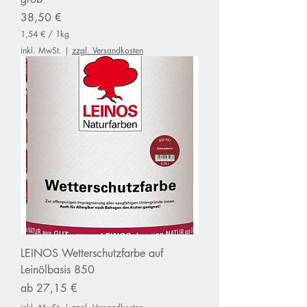
Preis
38,50 €
1,54 €
/
1kg
1
inkl. MwSt.
|
zzgl. Versandkosten
,
5
4
€
p
r
o
1
K
i
l
o
g
r
a
m
m
LEINOS Wetterschutzfarbe auf
Leinölbasis 850
Sale-Preis
ab
27,15 €