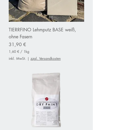
TIERRFINO Lehmputz BASE weiß,
ohne Fasern
Preis
31,90 €
1,60 €
/
1kg
1
inkl. MwSt.
|
zzgl. Versandkosten
,
6
0
€
p
r
o
1
K
i
l
o
g
r