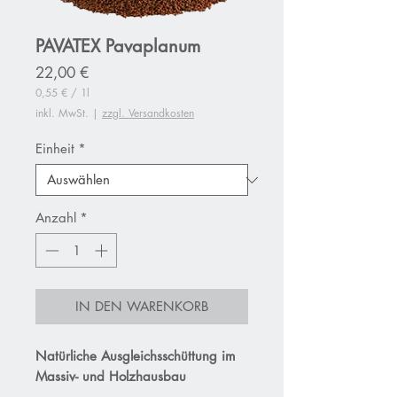
PAVATEX Pavaplanum
Preis
22,00 €
0,55 €
/
1l
0,55 €
inkl. MwSt.
|
zzgl. Versandkosten
pro
1
Liter
Einheit
*
Anzahl
*
IN DEN WARENKORB
Natürliche Ausgleichsschüttung im
Massiv- und Holzhausbau