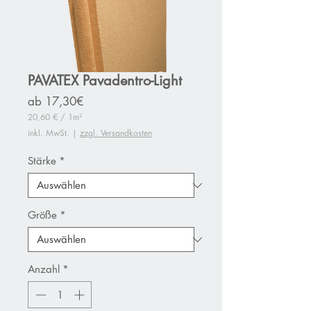
PAVATEX Pavadentro-Light
Sale-
ab
17,30€
Preis
20,60 €
/
1m²
20,60 €
inkl. MwSt.
|
zzgl. Versandkosten
pro
1
Quadratmeter
Stärke
*
Größe
*
Anzahl
*