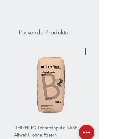
Passende Produkte:
Sommer-Aktion 10 % Raba
TIERRFINO Lehmfeinputz BASE
CLAYTEC Clayfix Lehm-Ans
Altweiß, ohne Fasern
OHNE Körnung inWeiß