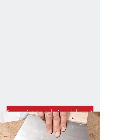
HANDWERK
Du brauchst Handwerker*innen, die mit
den von uns angebotenen
Naturbaustoffen bestens vertraut sind?
Neben unserem eigenen Handwerks-
Team unter der Leitung von
Schreinermeister Alois Juchmes und Dipl.-
Ing. Oliver Ney haben wir ein
gut ausgebautes
Netzwerk für alle
Gewerke.
Alle von uns empfohlenen
Handwerksbetriebe sind ausgewiesene
Spezialist*innen auf ihrem Fachgebiet.
Komm jetzt vorbei und lass dich von uns beraten