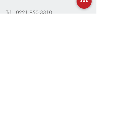
Tel.:
0221 950 3310
info@baukraft.de
Kontaktformular
Öffnungszeiten
Mo - Fr
7:30 - 18:00 Uhr
Sa
9:00 - 13:00 Uhr
Möchtest du unseren monatlichen
Newsletter erhalten, um auf dem
Laufenden zu bleiben?
* Ich akzeptiere die
Datenschutzbedingungen.