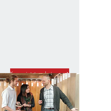
BERATUNG
Wir beraten dich gerne zu allen Fragen
rund ums ökologische Bauen.
Bei umfangreicheren Projekten lohnt sich
ein individueller Vor-Ort-Termin.
Du profitierst von unserer langjährigen
Erfahrung und hohen Beratungsqualität,
ob als Groß- oder Einzelhandel,
Handwerker*in oder Privatperson.
Komm jetzt vorbei und lass dich von uns beraten