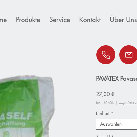
me
Produkte
Service
Kontakt
Über Uns
PAVATEX Pavase
Preis
27,30 €
inkl. MwSt.
|
zzgl. Vers
Einheit
*
Auswählen