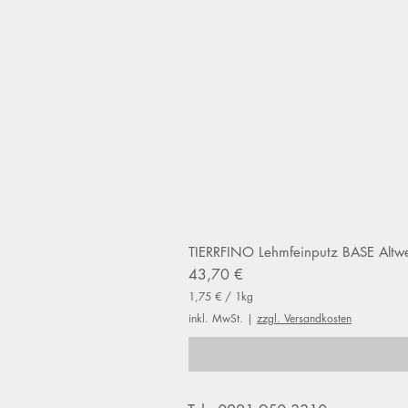
TIERRFINO Lehmfeinputz BASE Altwe
Preis
43,70 €
1,75 €
/
1kg
1
inkl. MwSt.
|
zzgl. Versandkosten
,
7
5
€
p