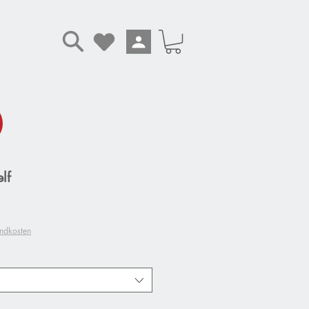
lf
andkosten