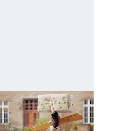
BONUS - PROGRAMM
Deine Treue ist uns etwas wert. Daher
bedanken wir uns bei unseren Privat- und
Geschäftskunden mit besonderen
Einkaufs-Konditionen für ihr Vertrauen.
Spreche uns bei deinem nächsten
Einkauf gerne darauf an.
Wir vereinbaren gerne deine persönliche
Rabattstufe. So macht bewusstes
Einkaufen noch mehr Spaß!