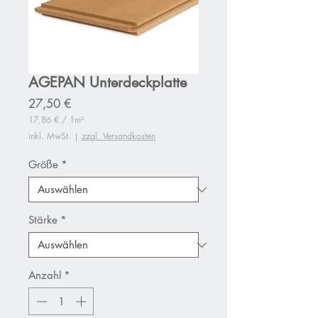
AGEPAN Unterdeckplatte
Preis
27,50 €
17,86 €
/
1m²
17,86 €
inkl. MwSt.
|
zzgl. Versandkosten
pro
1
Quadratmeter
Größe
*
Stärke
*
Anzahl
*