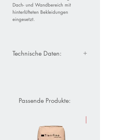
Dach- und Wandbereich mit
hinterlüfteten Bekleidungen
eingesetzt.
Technische Daten:
Produktdatenblatt
AGEPAN UDP
N+F
Passende Produkte:
Sommer-Aktion 10 % Raba