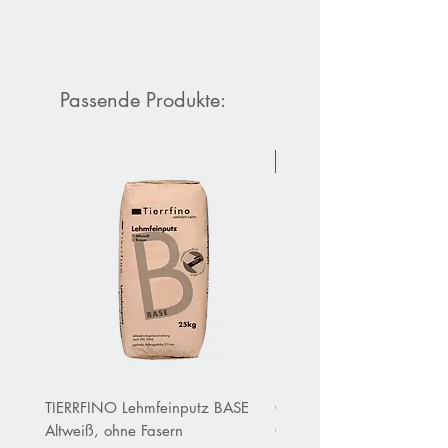
Passende Produkte:
Sommer-Aktion 10 % Raba
TIERRFINO Lehmfeinputz BASE
CLAYTEC Clayfix Lehm-Ans
Altweiß, ohne Fasern
OHNE Körnung inWeiß