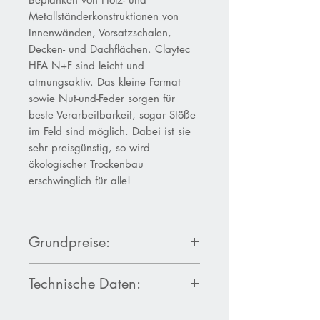
Metallständerkonstruktionen von
Innenwänden, Vorsatzschalen,
Decken- und Dachflächen. Claytec
HFA N+F sind leicht und
atmungsaktiv. Das kleine Format
sowie Nut-und-Feder sorgen für
beste Verarbeitbarkeit, sogar Stöße
im Feld sind möglich. Dabei ist sie
sehr preisgünstig, so wird
ökologischer Trockenbau
erschwinglich für alle!
Grundpreise:
20 mm Dicke: 21,70 €/m²
Technische Daten:
25 mmDicke: 22,50 €/m²
Produktdatenblatt Claytec HFA N+F