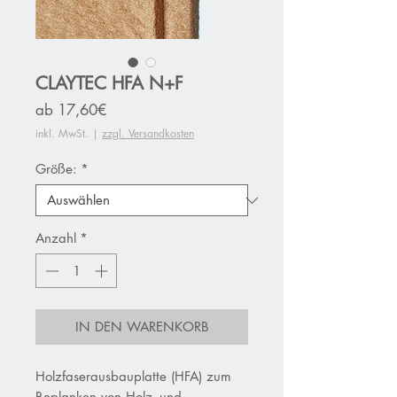
CLAYTEC HFA N+F
Sale-
ab
17,60€
Preis
inkl. MwSt.
|
zzgl. Versandkosten
Größe:
*
Anzahl
*
IN DEN WARENKORB
Holzfaserausbauplatte (HFA) zum
Beplanken von Holz- und