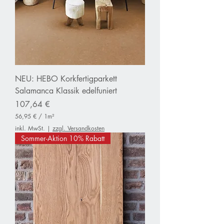
NEU: HEBO Korkfertigparkett
Salamanca Klassik edelfuniert
Preis
107,64 €
56,95 €
/
1m²
5
inkl. MwSt.
|
zzgl. Versandkosten
6
Sommer-Aktion 10% Rabatt
,
9
5
€
p
r
o
1
Q
u