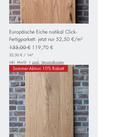
a
d
r
a
t
m
Europäische Eiche rustikal Click-
e
t
Fertigparkett: jetzt nur 52,50 €/m²
e
Standardpreis
r
Sale-Preis
133,00 €
119,70 €
52,50 €
/
1m²
5
inkl. MwSt.
|
zzgl. Versandkosten
2
Sommer-Aktion 10% Rabatt
,
5
0
€
p
r
o
1
Q
u
a
d
r