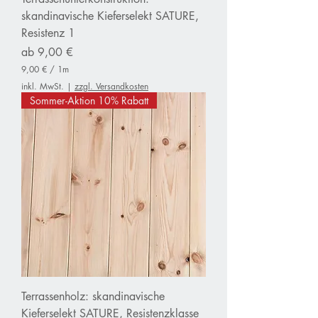
t
skandinavische Kieferselekt SATURE,
e
Resistenz 1
r
Sale-Preis
ab
9,00 €
9,00 €
/
1m
9
inkl. MwSt.
|
zzgl. Versandkosten
,
Sommer-Aktion 10% Rabatt
0
0
€
p
r
o
1
M
e
t
e
r
Terrassenholz: skandinavische
Kieferselekt SATURE, Resistenzklasse