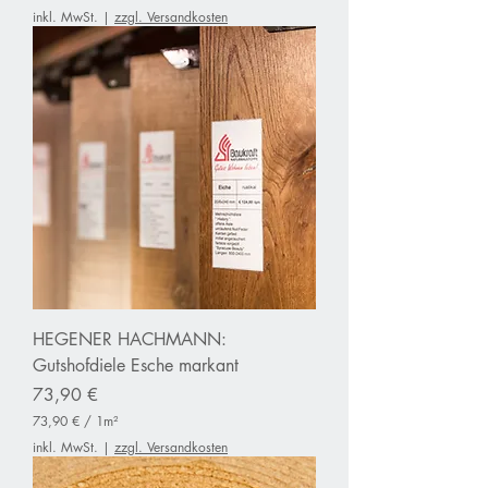
9
inkl. MwSt.
|
zzgl. Versandkosten
1
,
7
0
€
p
r
o
1
Q
u
a
d
r
a
t
m
HEGENER HACHMANN:
e
t
Gutshofdiele Esche markant
e
Preis
r
73,90 €
73,90 €
/
1m²
7
inkl. MwSt.
|
zzgl. Versandkosten
3
,