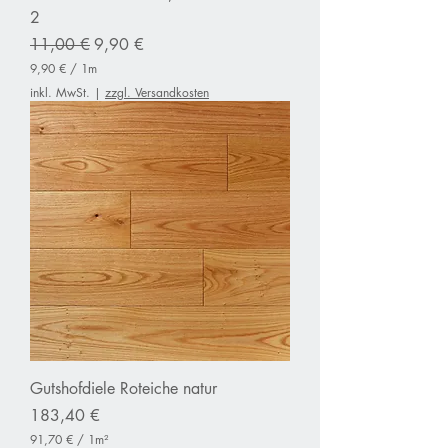
2
Standardpreis
Sale-Preis
11,00 €
9,90 €
9,90 €
/
1m
9
inkl. MwSt.
|
zzgl. Versandkosten
,
9
0
€
p
r
o
1
M
e
t
e
r
Gutshofdiele Roteiche natur
Preis
183,40 €
91,70 €
/
1m²