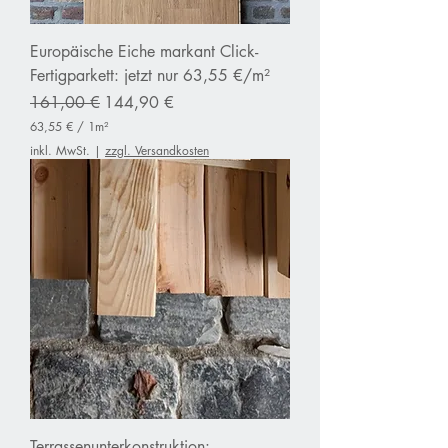
a
t
m
Europäische Eiche markant Click-
e
t
Fertigparkett: jetzt nur 63,55 €/m²
e
Standardpreis
r
Sale-Preis
161,00 €
144,90 €
63,55 €
/
1m²
6
inkl. MwSt.
|
zzgl. Versandkosten
3
,
5
5
€
p
r
o
1
Q
u
a
d
r
a
t
m
Terrassenunterkonstruktion:
e