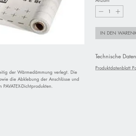
Anzahl
*
IN DEN WAREN
Technische Date
Produktdatenblatt
P
eitig der Wärmedämmung verlegt. Die
owie die Abklebung der Anschlüsse und
n PAVATEX-Dichtprodukten.