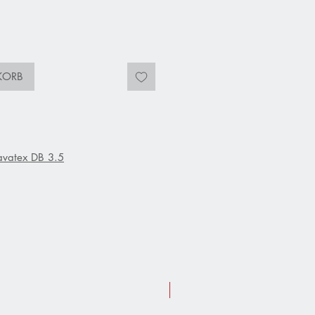
KORB
n
avatex DB 3.5
Sommer-Aktion 10 % Rabatt