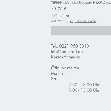
TIERRFINO Lehmfeinputz BASE Altwe
Preis
43,70 €
1,75 €
/
1kg
1
inkl. MwSt.
|
zzgl. Versandkosten
,
7
5
€
p
Tel.:
0221 950 3310
r
o
info@baukraft.de
1
Kontaktformular
K
i
l
Öffnungszeiten
o
Mo - Fr
g
Sa
r
a
7:30 - 18:00 Uhr
m
9:00 - 13:00 Uhr
m