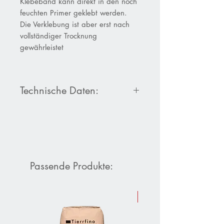
Klebeband kann direkt in den noch
feuchten Primer geklebt werden.
Die Verklebung ist aber erst nach
vollständiger Trocknung
gewährleistet
Technische Daten:
Material: Wässrige Acrylat-
Polymerdispersion, lösemittelfrei
Mindestverarbeitungstemperatur
für Untergrund und Luft [°C]
:
-10
Passende Produkte:
Verarbeitungstemperatur
Primer [°C]:
+5 bis +40
Sommer-Aktion 10 % Raba
Temperaturbeständigkeit [°C]:
-40
bis +90