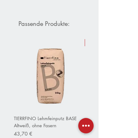
Passende Produkte:
Sommer-Aktion 10 % Raba
TIERRFINO Lehmfeinputz BASE
CLAYTEC Clayfix Lehm-Ans
Altweiß, ohne Fasern
OHNE Körnung inWeiß
Preis
Standardpreis
43,70 €
152,80 €