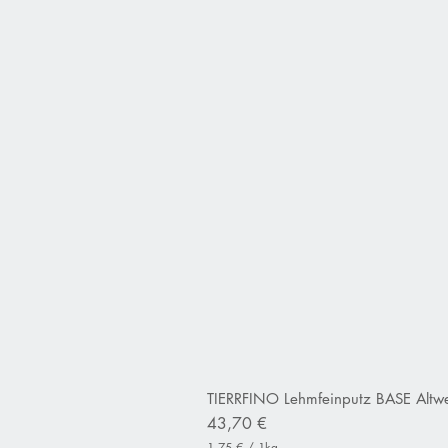
TIERRFINO Lehmfeinputz BASE Altwe
Preis
43,70 €
1,75 €
/
1kg