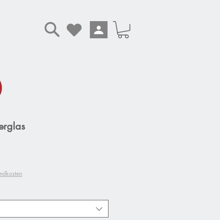
rglas
andkosten