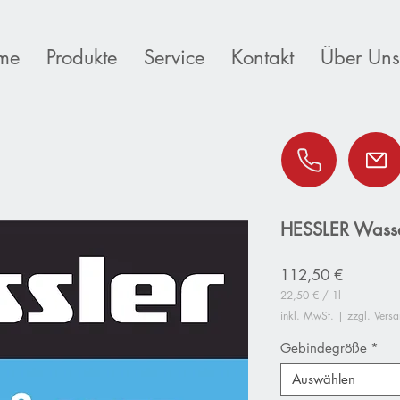
me
Produkte
Service
Kontakt
Über Uns
HESSLER Wasse
Preis
112,50 €
22,50 €
/
1l
22,50 €
inkl. MwSt.
|
zzgl. Vers
pro
1
Gebindegröße
*
Liter
Auswählen