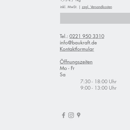
1
inkl. MwSt.
|
zzgl. Versandkosten
,
7
5
€
p
Tel.:
0221 950 3310
r
o
info@baukraft.de
1
Kontaktformular
K
i
l
Öffnungszeiten
o
Mo - Fr
g
Sa
r
a
7:30 - 18:00 Uhr
m
9:00 - 13:00 Uhr
m