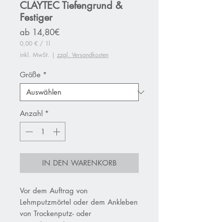
CLAYTEC Tiefengrund &
Festiger
Sale-
ab
14,80€
Preis
0,00 €
/
1l
0,00 €
inkl. MwSt.
|
zzgl. Versandkosten
pro
1
Liter
Größe
*
Anzahl
*
IN DEN WARENKORB
Vor dem Auftrag von
Lehmputzmörtel oder dem Ankleben
von Trockenputz- oder