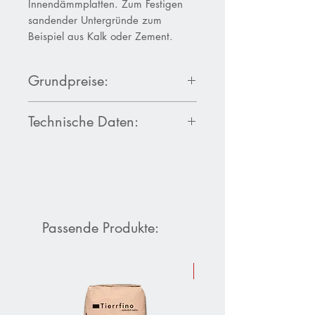
Innendämmplatten. Zum Festigen
sandender Untergründe zum
Beispiel aus Kalk oder Zement.
Grundpreise:
1 l-Eimer: 14,80 €/l
Technische Daten:
10 l-Eimer: 12,85 €/l
Sicherheitsdatenblatt Claytec
Tiefengrund & Festiger
Passende Produkte:
Sommer-Aktion 10 % Raba