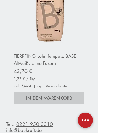
TIERRFINO Lehmfeinputz BASE
CLAYTEC Clayfix Lehm-Ans
Altweiß, ohne Fasern
OHNE Körnung inWeiß
Preis
Standardpreis
43,70 €
152,80 €
1,75 €
/
1kg
13,75 €
1
1
inkl. MwSt.
|
zzgl. Versandkosten
inkl. MwSt.
,
3
7
,
IN DEN WARENKORB
IN DEN WARENKO
5
7
5
€
p
€
r
p
o
r
Tel.:
0221 950 3310
1
o
info@baukraft.de
K
1
Kontaktformular