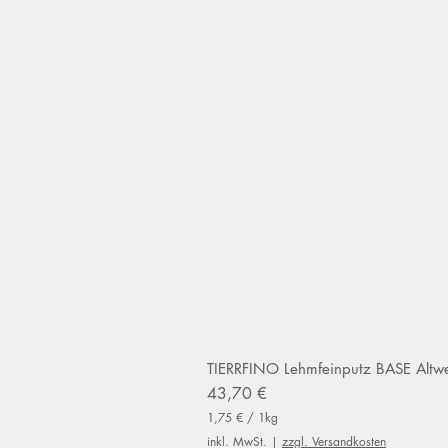
TIERRFINO Lehmfeinputz BASE Altwe
Preis
43,70 €
1,75 €
/
1kg
1
inkl. MwSt.
|
zzgl. Versandkosten