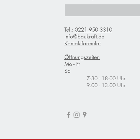
,
7
5
€
p
Tel.:
0221 950 3310
r
o
info@baukraft.de
1
Kontaktformular
K
i
l
Öffnungszeiten
o
Mo - Fr
g
Sa
r
a
7:30 - 18:00 Uhr
m
9:00 - 13:00 Uhr
m