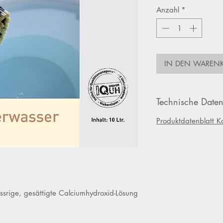
Anzahl
*
IN DEN WAREN
Technische Date
Produktdatenblatt K
ssrige, gesättigte Calciumhydroxid-Lösung