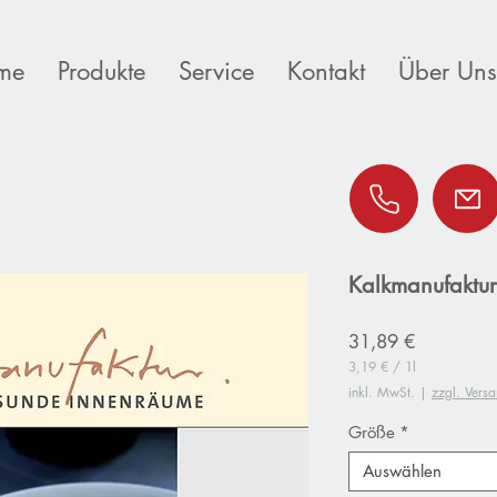
me
Produkte
Service
Kontakt
Über Uns
Kalkmanufaktur
Preis
31,89 €
3,19 €
/
1l
3,19 €
inkl. MwSt.
|
zzgl. Vers
pro
1
Größe
*
Liter
Auswählen