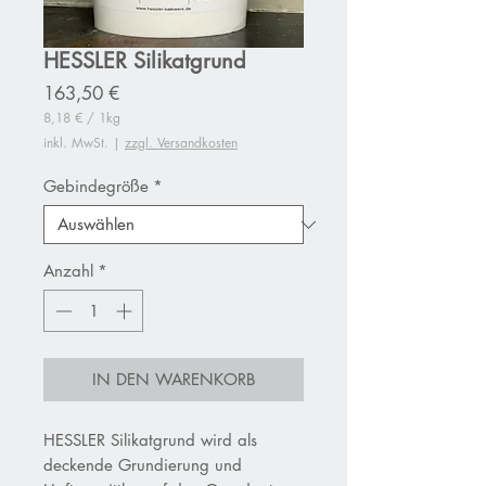
HESSLER Silikatgrund
Preis
163,50 €
8,18 €
/
1kg
8,18 €
inkl. MwSt.
|
zzgl. Versandkosten
pro
1
Kilogramm
Gebindegröße
*
Anzahl
*
IN DEN WARENKORB
HESSLER Silikatgrund wird als
deckende Grundierung und