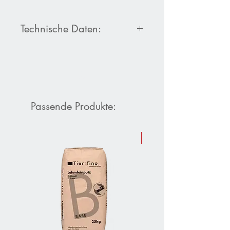
Technische Daten:
Datenblatt Hessler Silikatgrund
Passende Produkte:
Sommer-Aktion 10 % Raba