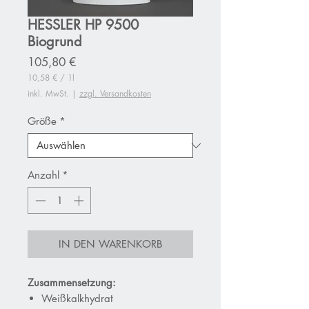
HESSLER HP 9500
Biogrund
Preis
105,80 €
10,58 €
/
1l
10,58 €
inkl. MwSt.
|
zzgl. Versandkosten
pro
1
Liter
Größe
*
Anzahl
*
IN DEN WARENKORB
Zusammensetzung:
Weißkalkhydrat