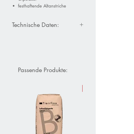
festhaftende Altanstriche
Technische Daten:
Produktdatenblatt Hessler HP 9500
Biogrund
Passende Produkte:
Sommer-Aktion 10 % Raba