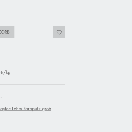
KORB
1 €/kg
:
laytec Lehm Farbputz grob