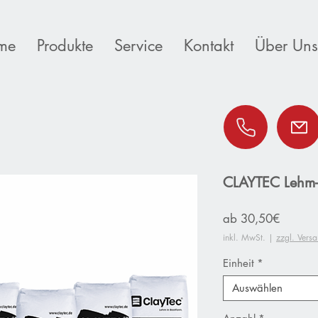
me
Produkte
Service
Kontakt
Über Uns
CLAYTEC Lehm-F
Sale-
ab
30,50€
Preis
inkl. MwSt.
|
zzgl. Vers
Einheit
*
Auswählen