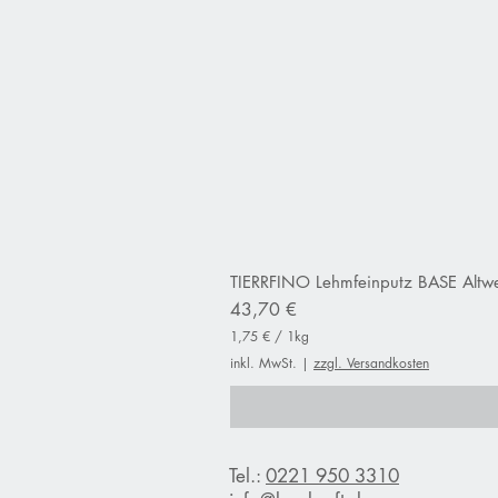
TIERRFINO Lehmfeinputz BASE Altwe
Preis
43,70 €
1,75 €
/
1kg
1
inkl. MwSt.
|
zzgl. Versandkosten
,
7
5
€
p
Tel.:
0221 950 3310
r
o