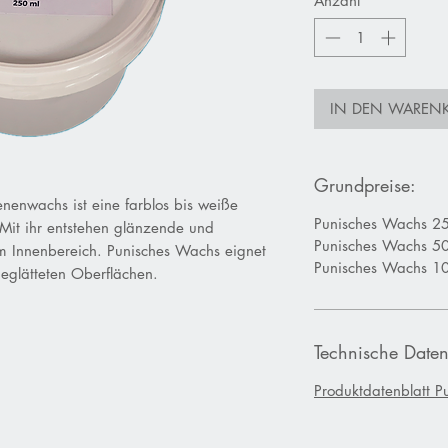
Anzahl
*
IN DEN WAREN
Grundpreise:
enwachs ist eine farblos bis weiße
Punisches Wachs 25
 Mit ihr entstehen glänzende und
Punisches Wachs 50
m Innenbereich. Punisches Wachs eignet
Punisches Wachs 10
geglätteten Oberflächen.
Technische Daten
Produktdatenblatt 