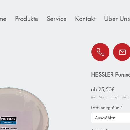
me
Produkte
Service
Kontakt
Über Uns
HESSLER Punis
Sale-
ab
25,50€
Preis
inkl. MwSt.
|
zzgl. Vers
Gebindegröße
*
Auswählen