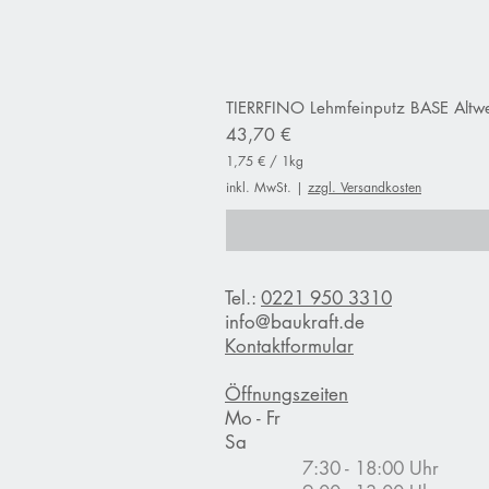
TIERRFINO Lehmfeinputz BASE Altwe
Preis
43,70 €
1,75 €
/
1kg
1
inkl. MwSt.
|
zzgl. Versandkosten
,
7
5
€
p
Tel.:
0221 950 3310
r
o
info@baukraft.de
1
Kontaktformular
K
i
l
Öffnungszeiten
o
Mo - Fr
g
Sa
r
a
7:30 - 18:00 Uhr
m