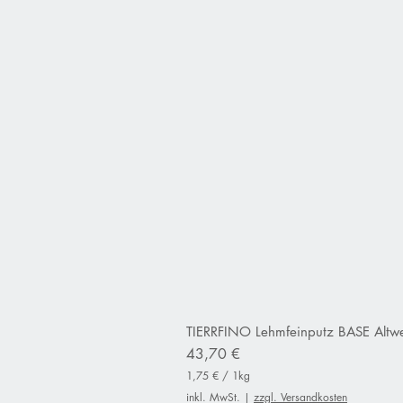
TIERRFINO Lehmfeinputz BASE Altwe
Preis
43,70 €
1,75 €
/
1kg
1
inkl. MwSt.
|
zzgl. Versandkosten