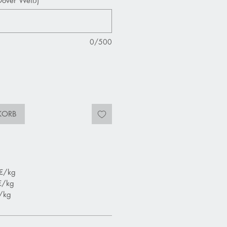
Dover Weiß)
*
0/500
KORB
 €/kg
€/kg
/kg