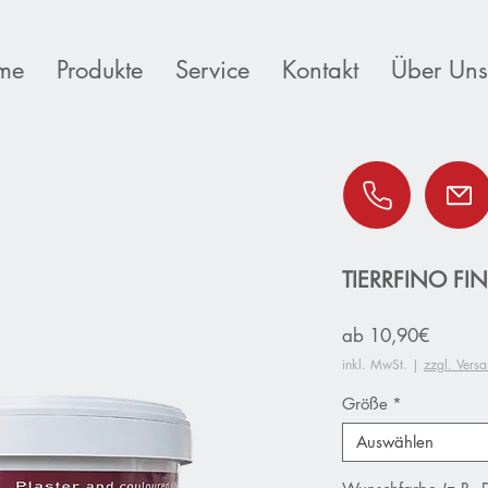
me
Produkte
Service
Kontakt
Über Uns
TIERRFINO FIN
Sale-
ab
10,90€
Preis
inkl. MwSt.
|
zzgl. Vers
Größe
*
Auswählen