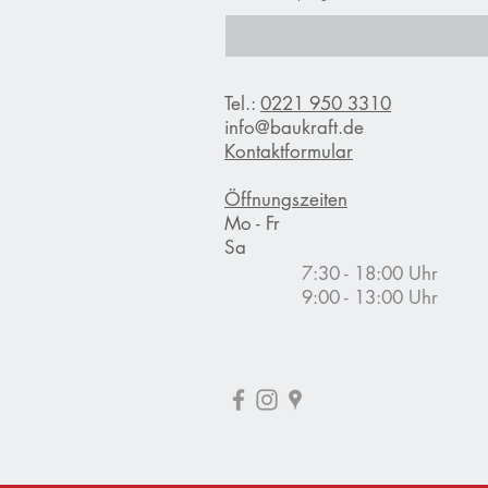
,
7
5
€
p
Tel.:
0221 950 3310
r
o
info@baukraft.de
1
Kontaktformular
K
i
l
Öffnungszeiten
o
Mo - Fr
g
Sa
r
a
7:30 - 18:00 Uhr
m
9:00 - 13:00 Uhr
m