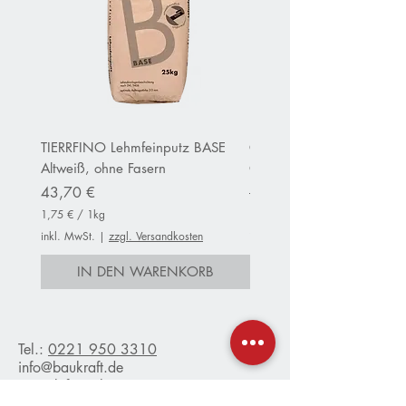
TIERRFINO Lehmfeinputz BASE
CLAYTEC Clayfix Lehm-Ans
Altweiß, ohne Fasern
OHNE Körnung inWeiß
Preis
Standardpreis
43,70 €
152,80 €
1,75 €
/
1kg
13,75 €
1
1
inkl. MwSt.
|
zzgl. Versandkosten
inkl. MwSt.
,
3
7
,
IN DEN WARENKORB
IN DEN WARENKO
5
7
5
€
p
€
r
p
o
r
Tel.:
0221 950 3310
1
o
info@baukraft.de
K
1
Kontaktformular
i
K
l
i