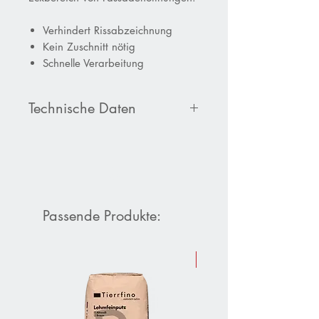
Verhindert Rissabzeichnung
Kein Zuschnitt nötig
Schnelle Verarbeitung
Technische Daten
Produktdatenblatt
Baumit
Armierungspfeil
Passende Produkte:
Sommer-Aktion 10 % Raba