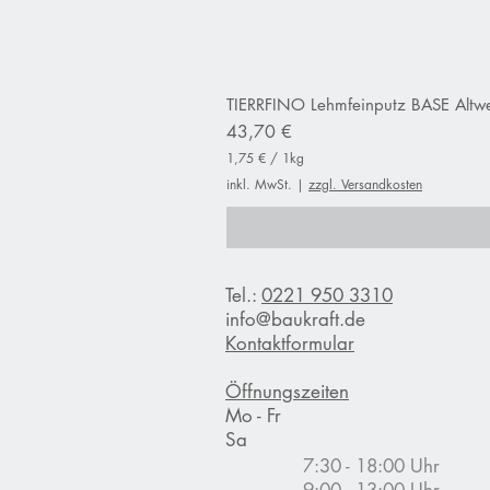
TIERRFINO Lehmfeinputz BASE Altwe
Preis
43,70 €
1,75 €
/
1kg
1
inkl. MwSt.
|
zzgl. Versandkosten
,
7
5
€
p
Tel.:
0221 950 3310
r
o
info@baukraft.de
1
Kontaktformular
K
i
l
Öffnungszeiten
o
Mo - Fr
g
Sa
r
a
7:30 - 18:00 Uhr
m