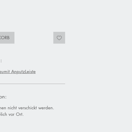
KORB
:
aumit
AnputzLeiste
on:
nnen nicht verschickt werden.
lich vor Ort.