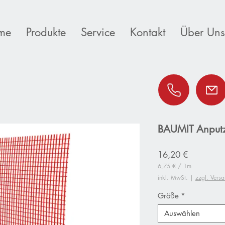
me
Produkte
Service
Kontakt
Über Uns
BAUMIT Anputzl
Preis
16,20 €
6,75 €
/
1m
6,75 €
inkl. MwSt.
|
zzgl. Vers
pro
1
Größe
*
Meter
Auswählen