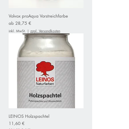
Volvox proAqua Vorstreichfarbe
Sale-Preis
ab
28,75 €
inkl. MwSt.
|
zzgl. Versandkosten
LEINOS Holzspachtel
Preis
11,60 €