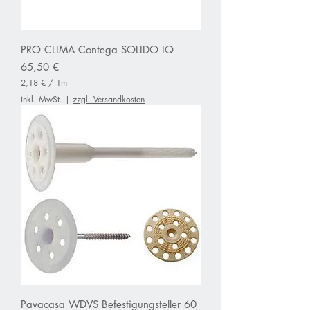
r
a
t
m
PRO CLIMA Contega SOLIDO IQ
e
t
Preis
65,50 €
e
r
2,18 €
/
1m
2
inkl. MwSt.
|
zzgl. Versandkosten
,
1
8
€
p
r
o
1
M
e
t
e
r
Pavacasa WDVS Befestigungsteller 60