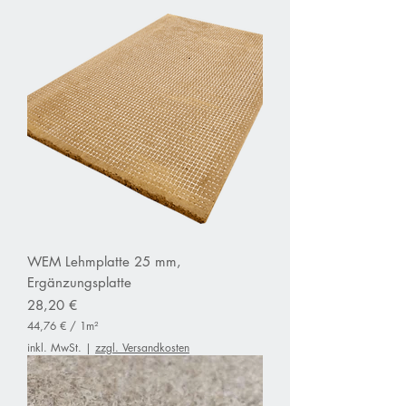
WEM Lehmplatte 25 mm,
Ergänzungsplatte
Preis
28,20 €
44,76 €
/
1m²
4
inkl. MwSt.
|
zzgl. Versandkosten
4
,
7
6