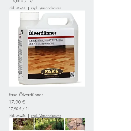
116,00 €
/
1kg
1
inkl. MwSt.
|
zzgl. Versandkosten
1
6
,
0
0
€
p
r
o
1
K
i
l
o
g
r
a
Faxe Ölverdünner
m
m
Preis
17,90 €
17,90 €
/
1l
1
inkl. MwSt.
|
zzgl. Versandkosten
7
,
9