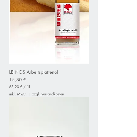
LEINOS Arbeitsplattenöl
Preis
15,80 €
63,20 €
/
1l
6
inkl. MwSt.
|
zzgl. Versandkosten
3
,
2
0
€
p
r
o