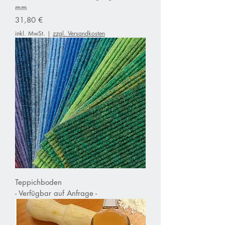
mm
Preis
31,80 €
inkl. MwSt.
|
zzgl. Versandkosten
Teppichboden
- Verfügbar auf Anfrage -