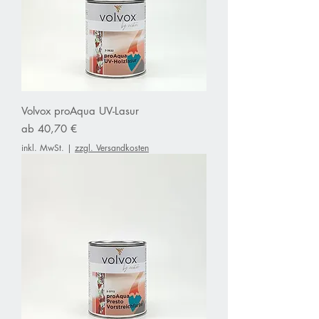
1
L
i
t
e
r
Volvox proAqua UV-Lasur
Sale-Preis
ab
40,70 €
inkl. MwSt.
|
zzgl. Versandkosten