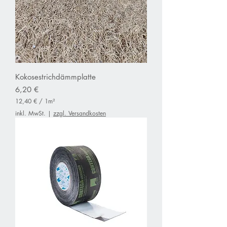
M
e
t
e
r
Kokosestrichdämmplatte
Preis
6,20 €
12,40 €
/
1m²
1
inkl. MwSt.
|
zzgl. Versandkosten
2
,
4
0
€
p
r
o
1
Q
u
a
d