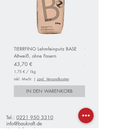
TIERRFINO Lehmfeinputz BASE
CLAYTEC Clayfix Lehm-Ans
Altweiß, ohne Fasern
OHNE Körnung inWeiß
Preis
Standardpreis
43,70 €
152,80 €
1,75 €
/
1kg
13,75 €
1
1
inkl. MwSt.
|
zzgl. Versandkosten
inkl. MwSt.
,
3
7
,
IN DEN WARENKORB
IN DEN WARENKO
5
7
5
€
p
€
r
p
o
r
Tel.:
0221 950 3310
1
o
info@baukraft.de
K
1
Kontaktformular
i
K
l
i