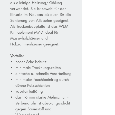
als alleinige Heizung/Kühlung
verwendet. Sie ist sowohl für den
Einsatz im Neubau als auch für die
Sanierung von Altbauten geeignet.
Als Trockenbauplatte ist das WEM
Klimaelement MV-D ideal für
Massivholzhäuser und
Holzrahmenhäuser geeignet.
Vorteile:
hoher Schallschutz
minimale Trocknungszeiten
einfache u
.
schnelle
Verarbeitung
minimaler Feuchteeintrag durch
dünne Putzschichten
kapillar lei
tfähig
das
16 mm starke
Mehrschicht
-
Verbundrohr
ist
absolut gasdicht
gegen Sauerstoff und
Wasserdampf