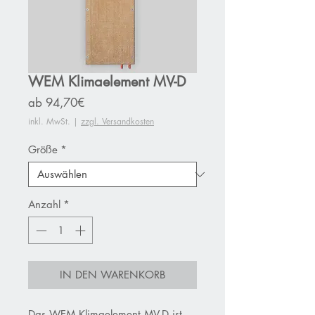
WEM Klimaelement MV-D
Sale-
ab
94,70€
Preis
inkl. MwSt.
|
zzgl. Versandkosten
Größe
*
Anzahl
*
IN DEN WARENKORB
Das
WEM
Klimaelement
MV
-
D
ist