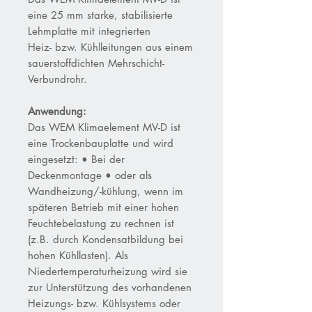
eine
25
mm
starke
,
stabilisierte
Lehmplatte
mit
integrierten
Heiz
-
bzw.
Kühl
leitun
gen
aus
einem
sauerstoffdichten
Mehrschicht
-
Verbundrohr.
Anwendung:
Das WEM Klimaelement MV-D ist
eine Trockenbauplatte und wird
eingesetzt: • Bei der
Deckenmontage • oder als
Wandheizung/-kühlung, wenn im
späteren Betrieb mit einer hohen
Feuchtebelastung zu rechnen ist
(z.B. durch Kondensatbildung bei
hohen Kühllasten). Als
Niedertemperaturheizung wird sie
zur Unterstützung des vorhandenen
Heizungs- bzw. Kühlsystems oder