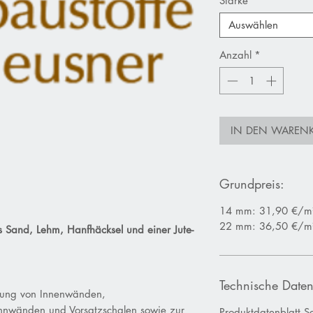
Stärke
*
Auswählen
Anzahl
*
IN DEN WAREN
Grundpreis:
14 mm: 31,90 €/m
22 mm: 36,50 €/m
 Sand, Lehm, Hanfhäcksel und einer Jute-
Technische Daten
kung von Innenwänden,
ennwänden und Vorsatzschalen sowie zur
Produktdatenblatt S