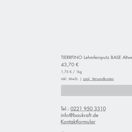
TIERRFINO Lehmfeinputz BASE Altwe
Preis
43,70 €
1,75 €
/
1kg
1
inkl. MwSt.
|
zzgl. Versandkosten
,
7
5
€
p
Tel.:
0221 950 3310
r
o
info@baukraft.de
1
Kontaktformular
K
i