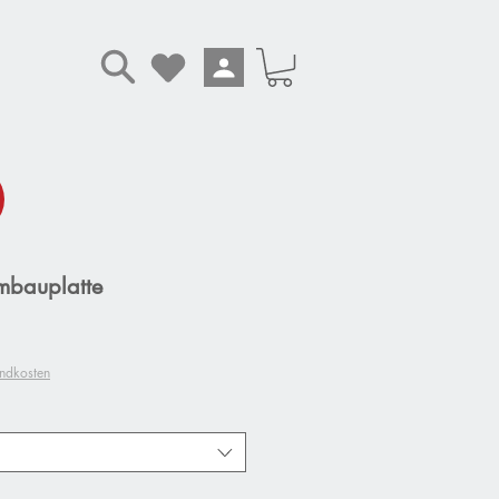
mbauplatte
andkosten