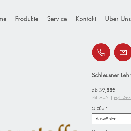
me
Produkte
Service
Kontakt
Über Uns
Schleusner Leh
Sale-
ab
39,88€
Preis
inkl. MwSt.
|
zzgl. Vers
Größe
*
Auswählen