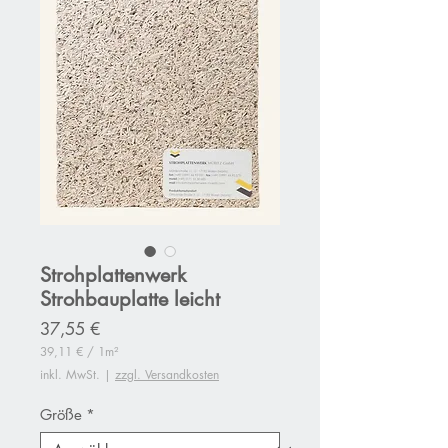
Strohplattenwerk
Strohbauplatte leicht
Preis
37,55 €
39,11 €
/
1m²
39,11 €
inkl. MwSt.
|
zzgl. Versandkosten
pro
1
Quadratmeter
Größe
*