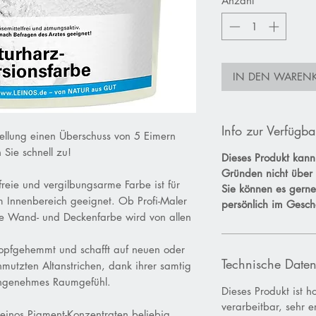
Anzahl
*
IN DEN WAREN
Info zur Verfügba
llung einen Überschuss von 5 Eimern
 Sie schnell zu!
Dieses Produkt kann
Gründen nicht über 
freie und vergilbungsarme Farbe ist für
Sie können es gern
m Innenbereich geeignet. Ob Profi-Maler
persönlich im Gesch
he Wand- und Deckenfarbe wird von allen
tropfgehemmt und schafft auf neuen oder
Technische Date
hmutzten Altanstrichen, dank ihrer samtig
angenehmes Raumgefühl.
Dieses Produkt ist ho
verarbeitbar, sehr 
Leinos Pigment-Konzentraten beliebig