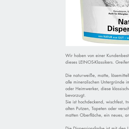
Wir haben von einer Kundenbeste
dieses LEINOS-Klassikers. Greifen
Die naturweiße, matte, lösemittel
alle mineralischen Untergründe i
oder Heimwerker, diese klassisc
bevorzugt.
Sie ist hochdeckend, wischfest, 
alten Putzen, Tapeten oder versc
matten Oberfläche, ein neues, 
Die Dispersionsfarbe ist mit den 