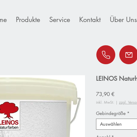
me
Produkte
Service
Kontakt
Über Uns
LEINOS Naturha
Preis
73,90 €
inkl. MwSt.
|
zzgl. Vers
Gebindegröße
*
Auswählen