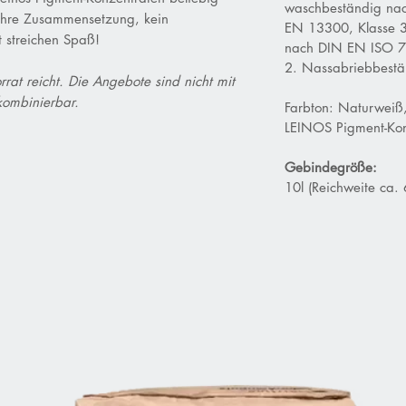
waschbeständig n
 ihre Zusammensetzung, kein
EN 13300, Klasse 3
streichen Spaß!
nach DIN EN ISO 77
2. Nassabriebbestän
rat reicht. Die Angebote sind nicht mit
kombinierbar.
Farbton: Naturweiß,
LEINOS Pigment-Kon
Gebindegröße:
10l (Reichweite ca.