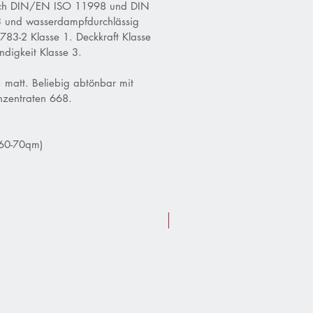
ach DIN/EN ISO 11998 und DIN
 und wasserdampfdurchlässig
83-2 Klasse 1. Deckkraft Klasse
digkeit Klasse 3.
 matt. Beliebig abtönbar mit
zentraten 668.
 60-70qm)
Sommer-Aktion 10 % Rabatt