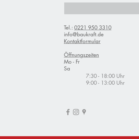
7
5
€
p
Tel.:
0221 950 3310
r
o
info@baukraft.de
1
Kontaktformular
K
i
l
Öffnungszeiten
o
Mo - Fr
g
Sa
r
a
7:30 - 18:00 Uhr
m
9:00 - 13:00 Uhr
m