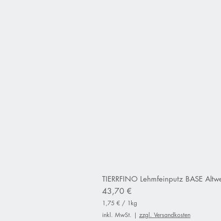
TIERRFINO Lehmfeinputz BASE Altwe
Preis
43,70 €
1,75 €
/
1kg
1
inkl. MwSt.
|
zzgl. Versandkosten
,