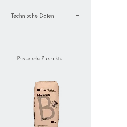
Technische Daten
Produktdatenblatt Volvox
Dacapo
Lehmstucco
Passende Produkte:
Sommer-Aktion 10 % Raba