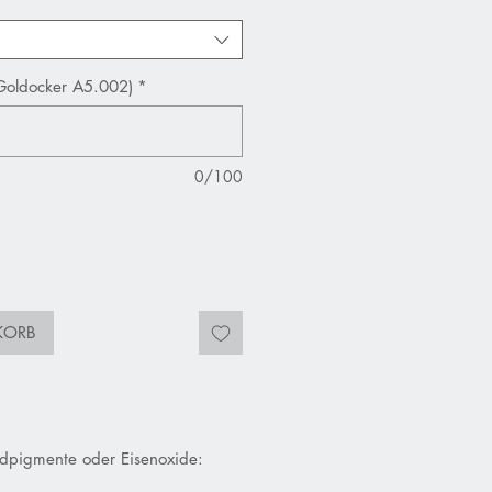
Goldocker A5.002)
*
0/100
KORB
rdpigmente oder Eisenoxide: