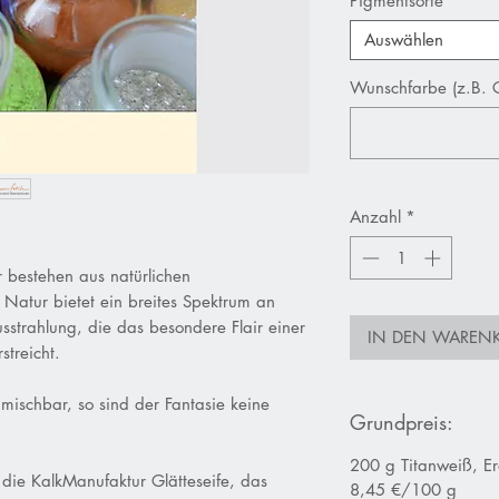
Pigmentsorte
*
Auswählen
Wunschfarbe (z.B. 
Anzahl
*
 bestehen aus natürlichen
 Natur bietet ein breites Spektrum an
sstrahlung, die das besondere Flair einer
IN DEN WAREN
streicht.
mischbar, so sind der Fantasie keine
Grundpreis:
200 g Titanweiß, E
 die KalkManufaktur Glätteseife, das
8,45 €/100 g