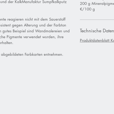
 und der KalkManufaktur Sumpfkalkputz
200 g Mineralpigme
€/100 g
nte reagieren nicht mit dem Sauerstoff
esistent gegen Alterung und der Farbton
Technische Daten
Ein gutes Beispiel sind Wandmalereien und
rliche Pigmente verwendet wurden, ihre
Produktdatenblatt K
 erhalten.
 abgebildeten Farbkarten entnehmen.