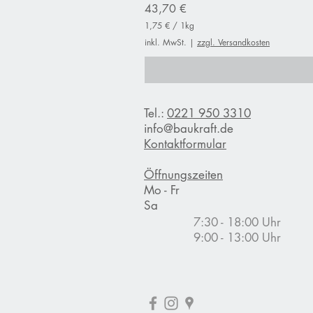
Preis
43,70 €
1,75 €
/
1kg
1
inkl. MwSt.
|
zzgl. Versandkosten
,
7
5
€
p
Tel.:
0221 950 3310
r
o
info@baukraft.de
1
Kontaktformular
K
i
l
Öffnungszeiten
o
Mo - Fr
g
Sa
r
a
7:30 - 18:00 Uhr
m
9:00 - 13:00 Uhr
m