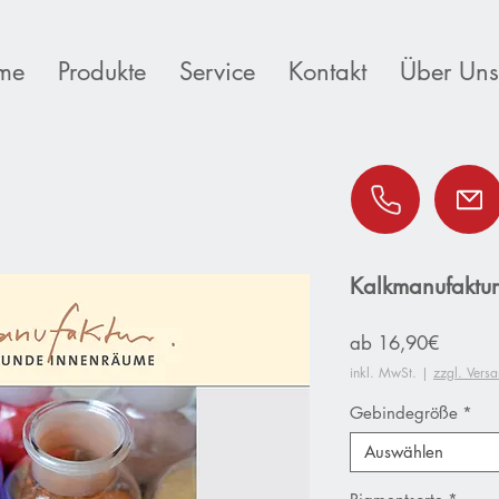
me
Produkte
Service
Kontakt
Über Uns
Kalkmanufaktur
Sale-
ab
16,90€
Preis
inkl. MwSt.
|
zzgl. Vers
Gebindegröße
*
Auswählen