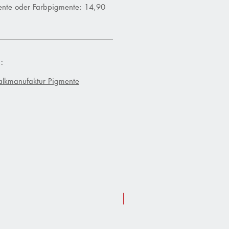
nte oder Farbpigmente: 14,90
:
alkmanufaktur Pigmente
Sommer-Aktion 10 % Rabatt