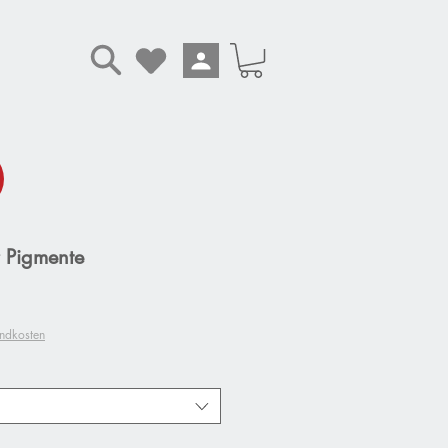
 Pigmente
andkosten