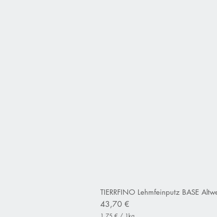
TIERRFINO Lehmfeinputz BASE Altwe
Preis
43,70 €
1,75 €
/
1kg