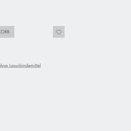
KORB
n
lvox Lasurbindemittel