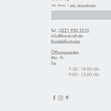
1
inkl. MwSt.
|
zzgl. Versandkosten
,
7
5
€
p
Tel.:
0221 950 3310
r
o
info@baukraft.de
1
Kontaktformular
K
i
l
Öffnungszeiten
o
Mo - Fr
g
Sa
r
a
7:30 - 18:00 Uhr
m
9:00 - 13:00 Uhr
m