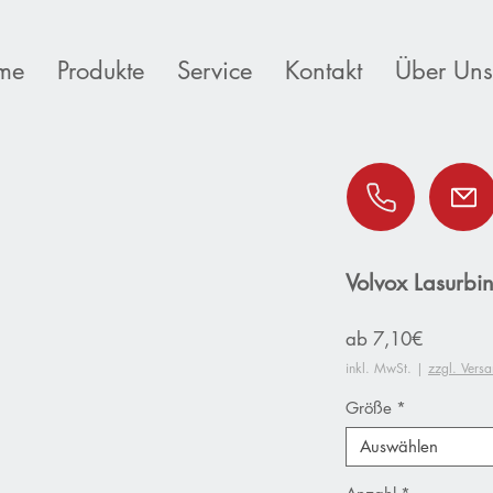
me
Produkte
Service
Kontakt
Über Uns
Volvox Lasurbin
Sale-
ab
7,10€
Preis
inkl. MwSt.
|
zzgl. Vers
Größe
*
Auswählen