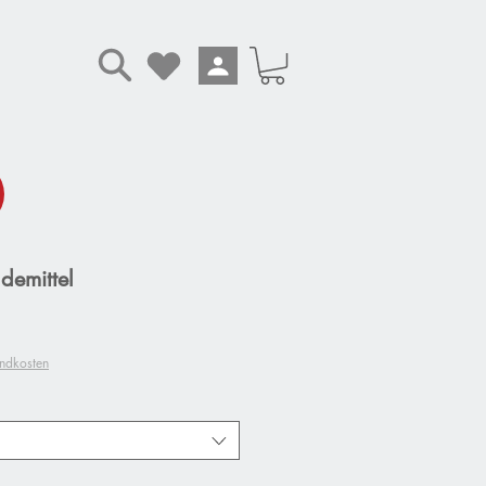
demittel
andkosten