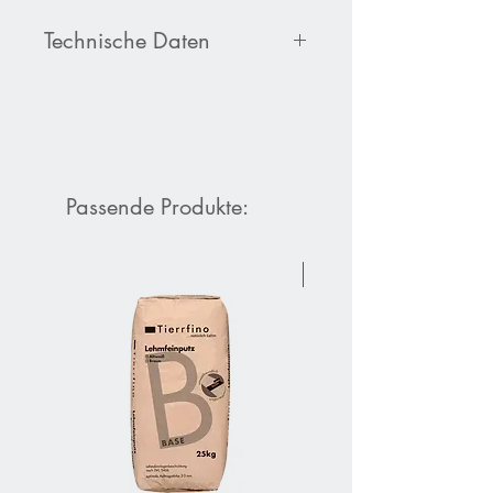
Technische Daten
Produktdatenblatt Menzer Pads
Passende Produkte:
Sommer-Aktion 10 % Raba