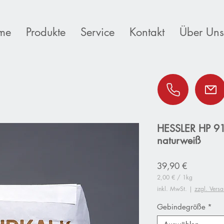
me
Produkte
Service
Kontakt
Über Uns
HESSLER HP 910
naturweiß
Preis
39,90 €
2,00 €
/
1kg
2,00 €
inkl. MwSt.
|
zzgl. Vers
pro
1
Gebindegröße
*
Kilogramm