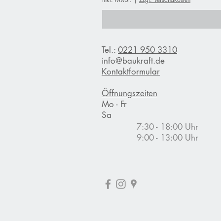
,
7
5
€
p
Tel.:
0221 950 3310
r
o
info@baukraft.de
1
Kontaktformular
K
i
l
Öffnungszeiten
o
Mo - Fr
g
Sa
r
a
7:30 - 18:00 Uhr
m
9:00 - 13:00 Uhr
m