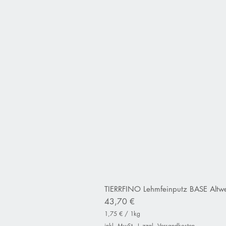
TIERRFINO Lehmfeinputz BASE Altwe
Preis
43,70 €
1,75 €
/
1kg
1
inkl. MwSt.
|
zzgl. Versandkosten