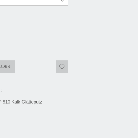
KORB
:
P 910 Kalk Glätteputz