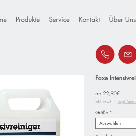
me
Produkte
Service
Kontakt
Über Uns
Faxe Intensivre
Sale-
ab
22,90€
Preis
inkl. MwSt.
|
zzgl. Vers
Größe
*
Auswählen