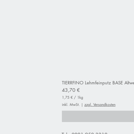
TIERRFINO Lehmfeinputz BASE Altwe
Preis
43,70 €
1,75 €
/
1kg
1
inkl. MwSt.
|
zzgl. Versandkosten
,
7
5
€
p