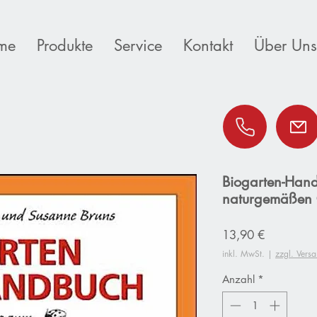
me
Produkte
Service
Kontakt
Über Uns
Biogarten-Hand
naturgemäßen G
Preis
13,90 €
inkl. MwSt.
|
zzgl. Vers
Anzahl
*