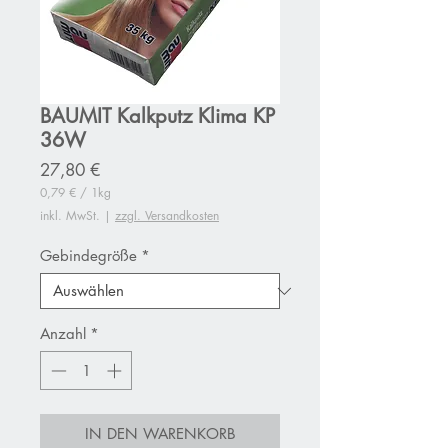
BAUMIT Kalkputz Klima KP
36W
Preis
27,80 €
0,79 €
/
1kg
0,79 €
inkl. MwSt.
|
zzgl. Versandkosten
pro
1
Kilogramm
Gebindegröße
*
Anzahl
*
IN DEN WARENKORB