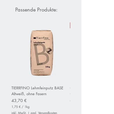
Passende Produkte:
Sommer-Aktion 10 % Raba
TIERRFINO Lehmfeinputz BASE
CLAYTEC Clayfix Lehm-Ans
Altweiß, ohne Fasern
OHNE Körnung inWeiß
Preis
Standardpreis
43,70 €
152,80 €
1,75 €
/
1kg
13,75 €
1
1
inkl. MwSt.
|
zzgl. Versandkosten
inkl. MwSt.