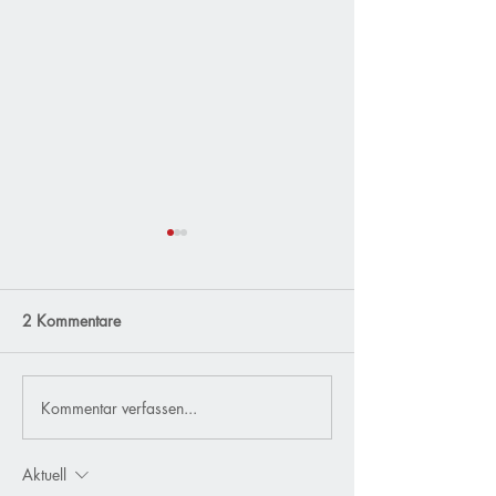
2 Kommentare
Kommentar verfassen...
35 Jahre Baukraft
Steinholzestrich
Naturbaustoffe GmbH in
im Juni 2024
Köln
Aktuell