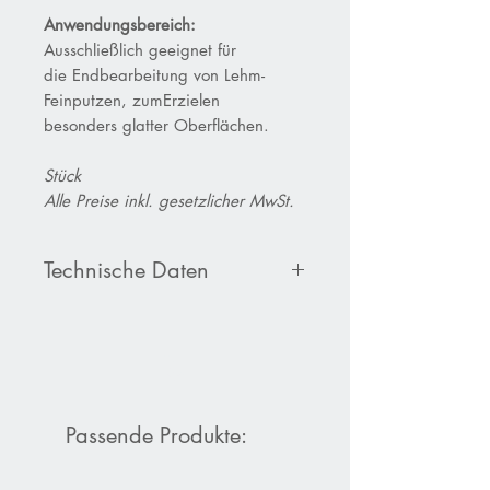
Anwendungsbereich:
Ausschließlich geeignet für
die Endbearbeitung von Lehm-
Feinputzen, zumErzielen
besonders glatter Oberflächen.
Stück
Alle Preise inkl. gesetzlicher MwSt.
Technische Daten
Zusammensetzung:
Kunststoff, weiches und biegsames
Blatt. Blattstärke 2,0 mm.
Rückenverstärkung
Metall kunststoffummantelt.
Passende Produkte: