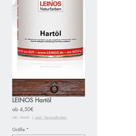
LEINOS Hartöl
Sale-
ab
4,50€
Preis
inkl. MwSt.
|
zzgl. Versandkosten
Größe
*