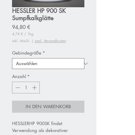
HESSLER HP 900 SK
Sumpfkalkglätte
Preis
94,80 €
4,74 €
/
1kg
4,74 €
inkl. MwSt.
|
zzgl. Versandkosten
pro
1
Kilogramm
Gebindegröße
*
Anzahl
*
IN DEN WARENKORB
HESSLERHP 900SK findet
Verwendung als dekorativer