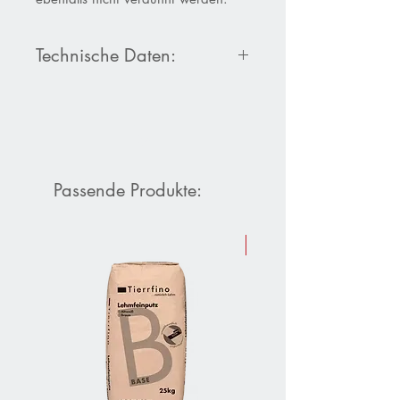
Technische Daten:
Produktdatenblatt Faxe Ölverdünner
Passende Produkte:
Sommer-Aktion 10 % Raba