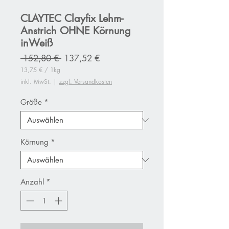
CLAYTEC Clayfix Lehm-
Anstrich OHNE Körnung
inWeiß
Standardpreis
Sale-
 152,80 € 
137,52 €
Preis
13,75 €
/
1kg
13,75 €
inkl. MwSt.
|
zzgl. Versandkosten
pro
1
Kilogramm
Größe
*
Körnung
*
Anzahl
*